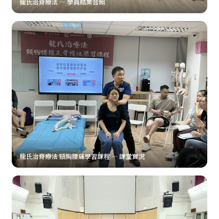
龍氏治脊療法 — 學員結業合照
龍氏治脊療法 頸胸腰痛學習課程 — 課堂實況