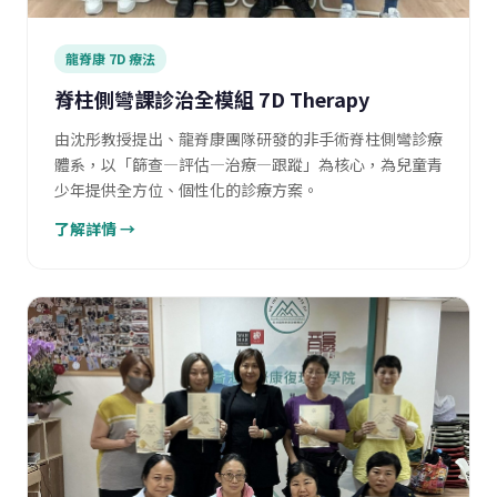
龍脊康 7D 療法
脊柱側彎課診治全模組 7D Therapy
由沈彤教授提出、龍脊康團隊研發的非手術脊柱側彎診療
體系，以「篩查—評估—治療—跟蹤」為核心，為兒童青
少年提供全方位、個性化的診療方案。
了解詳情 →