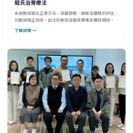
龍氏治脊療法
系統教授龍氏正骨手法，涵蓋頸椎、胸椎及腰椎的評估、
診斷與矯正技術。由沈彤教授及龍脊康專家團隊親授。
了解詳情 →