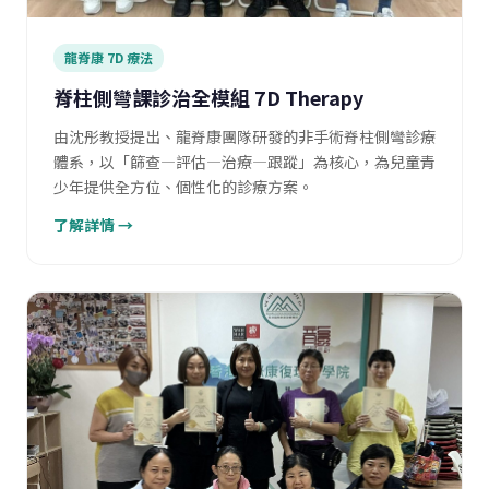
龍脊康 7D 療法
脊柱側彎課診治全模組 7D Therapy
由沈彤教授提出、龍脊康團隊研發的非手術脊柱側彎診療
體系，以「篩查—評估—治療—跟蹤」為核心，為兒童青
少年提供全方位、個性化的診療方案。
了解詳情 →