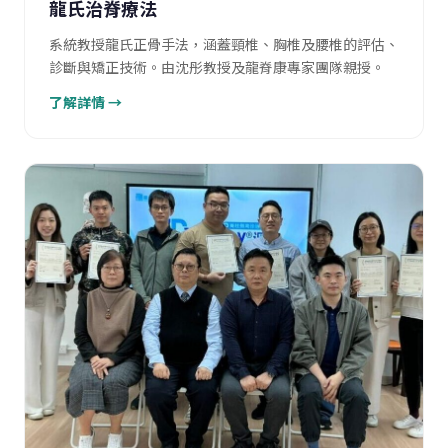
龍氏治脊療法
系統教授龍氏正骨手法，涵蓋頸椎、胸椎及腰椎的評估、
診斷與矯正技術。由沈彤教授及龍脊康專家團隊親授。
了解詳情 →