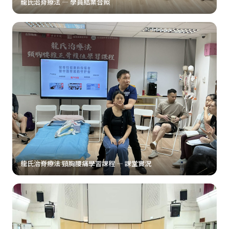
龍氏治脊療法 — 學員結業合照
龍氏治脊療法 頸胸腰痛學習課程 — 課堂實況