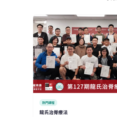
熱門課程
龍氏治脊療法