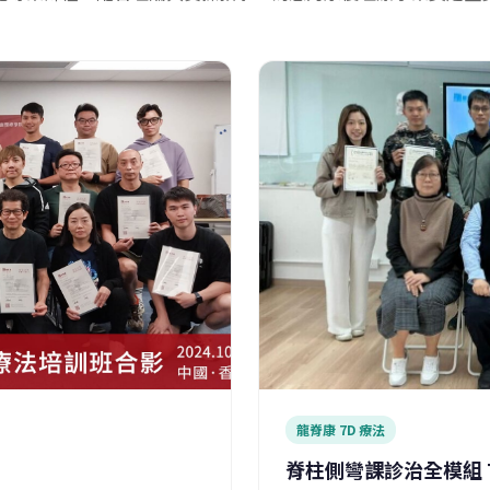
龍脊康 7D 療法
脊柱側彎課診治全模組 7D