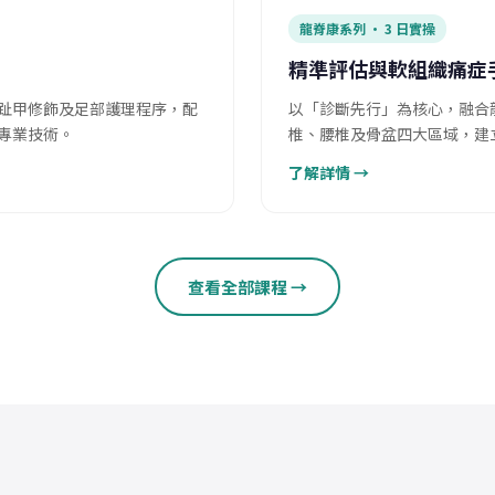
龍脊康系列 · 3 日實操
精準評估與軟組織痛症
趾甲修飾及足部護理程序，配
以「診斷先行」為核心，融合龍
專業技術。
椎、腰椎及骨盆四大區域，建
了解詳情 →
查看全部課程 →