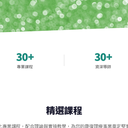
30+
30+
專業課程
資深導師
精選課程
化專業課程，配合理論與實操教學，為您的康復理療事業奠定堅