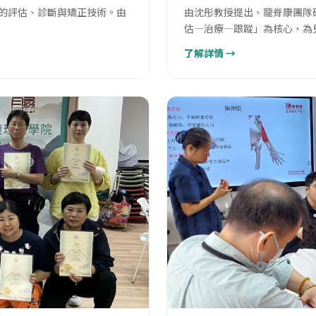
的評估、診斷與矯正技術。由
由沈彤教授提出、龍脊康團隊
估—治療—跟蹤」為核心，為
了解詳情 →