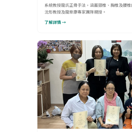
系統教授龍氏正骨手法，涵蓋頸椎、胸椎及腰椎
沈彤教授及龍脊康專家團隊親授。
了解詳情 →