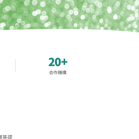
20+
合作機構
實基礎