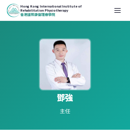
Hong Kong International Institute of
Rehabilitation Physiotherapy
香港國際康復理療學院
鄧強
主任