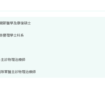
關節醫學及康復碩士
榮譽理學士科系
-主診物理治療師
隨隊軍醫主診物理治療師