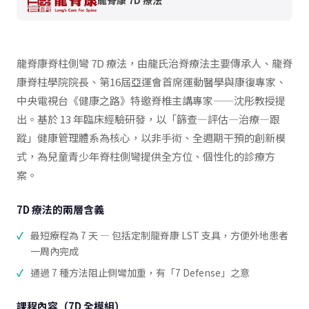
龍脊康脊柱側彎 7D 療法，由龍氏治脊療法主要傳承人、龍脊
康脊柱學院院長、第16屆亞運會首席運動醫學與康復專家、
中央電視台《健康之路》特邀脊椎主講專家——沈彤教授提
出。基於 13 年臨床經驗研發，以「篩查—評估—治療—跟
蹤」健康管理體系為核心，以非手術、全週期干預的創新模
式，為兒童青少年脊柱側彎提供全方位、個性化的診療方
案。
7D 療法的兩層含義
最短療程為 7 天 — 包括定制龍脊康 LST 支具，方便外地患者
一周內完成
通過 7 種方法阻止側彎加重，有「7 Defense」之意
課程內容（7D 全模組）