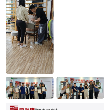
龍脊康 7D 療法