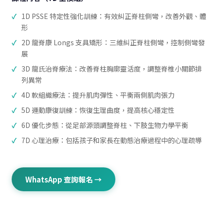
1D PSSE 特定性強化訓練：有效糾正脊柱側彎，改善外觀、體
形
2D 龍脊康 Longs 支具矯形：三維糾正脊柱側彎，控制側彎發
展
3D 龍氏治脊療法：改善脊柱胸廓靈活度，調整脊椎小關節排
列異常
4D 軟組織療法：提升肌肉彈性、平衡兩側肌肉張力
5D 運動康復訓練：恢復生理曲度，提高核心穩定性
6D 優化步態：從足部源頭調整脊柱、下肢生物力學平衡
7D 心理治療：包括孩子和家長在動態治療過程中的心理疏導
WhatsApp 查詢報名 →