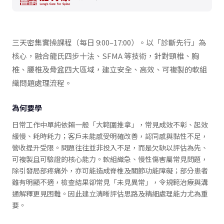
三天密集實操課程（每日 9:00–17:00）。以「診斷先行」為
核心，融合龍氏四步十法、SFMA 等技術，針對頸椎、胸
椎、腰椎及骨盆四大區域，建立安全、高效、可複製的軟組
織問題處理流程。
為何要學
日常工作中單純依賴一般「大範圍推拿」，常見成效不彰、起效
緩慢、耗時耗力；客戶未能感受明確改善，認同感與黏性不足，
營收提升受限。問題往往並非投入不足，而是欠缺以評估為先、
可複製且可驗證的核心能力。軟組織急、慢性傷害屬常見問題，
除引發局部疼痛外，亦可能造成脊椎及關節功能障礙；部分患者
雖有明顯不適，檢查結果卻常見「未見異常」，令規範治療與溝
通解釋更見困難。因此建立清晰評估思路及精細處理能力尤為重
要。