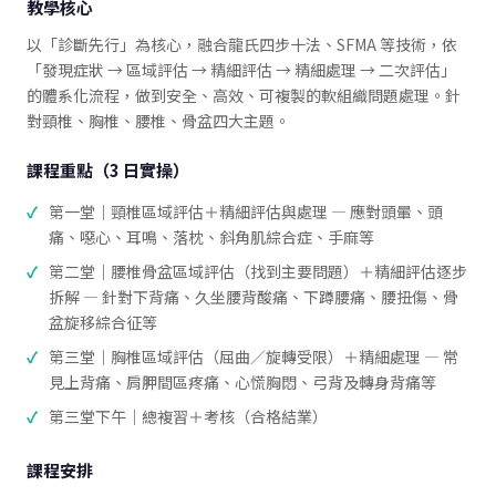
教學核心
以「診斷先行」為核心，融合龍氏四步十法、SFMA 等技術，依
「發現症狀 → 區域評估 → 精細評估 → 精細處理 → 二次評估」
的體系化流程，做到安全、高效、可複製的軟組織問題處理。針
對頸椎、胸椎、腰椎、骨盆四大主題。
課程重點（3 日實操）
第一堂｜頸椎區域評估＋精細評估與處理 — 應對頭暈、頭
痛、噁心、耳鳴、落枕、斜角肌綜合症、手麻等
第二堂｜腰椎骨盆區域評估（找到主要問題）＋精細評估逐步
拆解 — 針對下背痛、久坐腰背酸痛、下蹲腰痛、腰扭傷、骨
盆旋移綜合征等
第三堂｜胸椎區域評估（屈曲／旋轉受限）＋精細處理 — 常
見上背痛、肩胛間區疼痛、心慌胸悶、弓背及轉身背痛等
第三堂下午｜總複習＋考核（合格結業）
課程安排