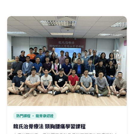
熱門課程 · 龍脊康認證
龍氏治脊療法 頸胸腰痛學習課程