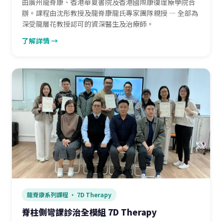
由廣州龍脊康、香港華夏書院及香港國際康復理療學院合
辦。課程由沈彤教授及龍脊康龍氏專家團隊親授 — 全部為
深受龍層花教授認可的資深醫生及治療師。
了解詳情 →
龍脊康系列課程 · 7D Therapy
脊柱側彎課診治全模組 7D Therapy