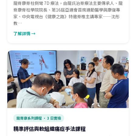
龍脊康脊柱側彎 7D 療法，由龍氏治脊療法主要傳承人、龍
脊康脊柱學院院長、第16屆亞運會首席運動醫學與康復專
家、中央電視台《健康之路》特邀脊椎主講專家——沈彤
教…
了解詳情 →
龍脊康系列課程 · 3 日實操
精準評估與軟組織痛症手法課程